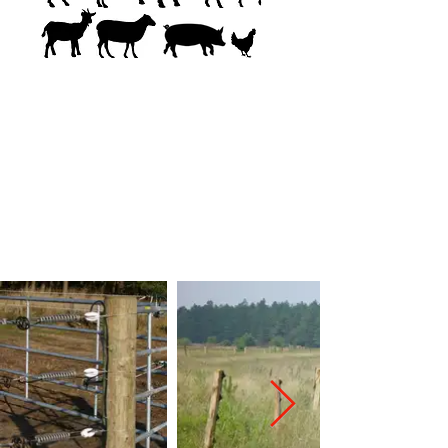
Mögliche Dimensionen:
→ 8-12 m
Pfahlabstand
→ 2-6
Anzahl Drähte
→ 1-1,3 m
Zaunhöhe