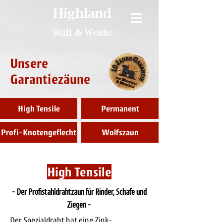
Highland
Stall & Weide
Unsere
Garantiezäune
High Tensile
Permanent
Profi-Knotengeflecht
Wolfszaun
High Tensile
- Der Profistahldrahtzaun für Rinder, Schafe und
Ziegen -
Der Spezialdraht hat eine Zink-