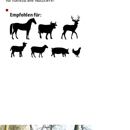
für nahezu alle Nutztiere!
Empfohlen für:
Mögliche Dimensionen:
Pfahlabstand
→ 4-7m
Anzahl Drähte
→ 10-20
Zaunhöhe
→ 1-2,04m