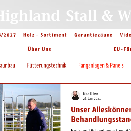
Highland
Stall & 
6/2027
Holz - Sortiment
Garantiezäune
Vid
Über Uns
EU-Fö
aunbau
Fütterungstechnik
Fanganlagen & Panels
Nick Ehlers
28. Jan. 2021
Unser Alleskönne
Behandlungsstand
Fang- und Behandlungsstand H90