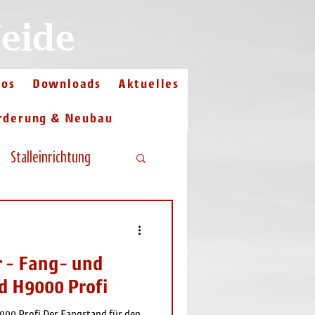
Weide
eos
Downloads
Aktuelles
rderung & Neubau
Stalleinrichtung
r - Fang- und
 H9000 Profi
00 Profi Der Fangstand für den