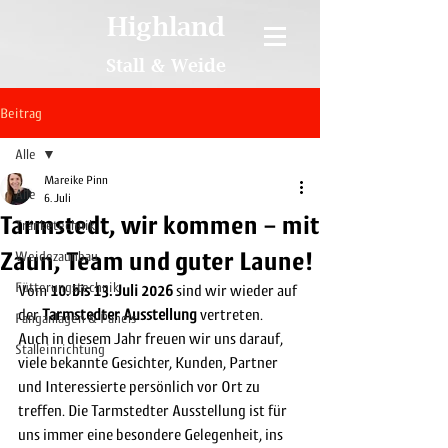
Highland
Stall & Weide
Beitrag
Alle
Mareike Pinn
Alle
6. Juli
Tarmstedt, wir kommen – mit
Tränketechnik
Zaun, Team und guter Laune!
Weidezaunbau
Fütterungstechnik
Vom 
10. bis 13. Juli 2026
 sind wir wieder auf 
der 
Tarmstedter Ausstellung
 vertreten.
Fanganlagen & Panels
Auch in diesem Jahr freuen wir uns darauf, 
Stalleinrichtung
viele bekannte Gesichter, Kunden, Partner 
und Interessierte persönlich vor Ort zu 
treffen. Die Tarmstedter Ausstellung ist für 
uns immer eine besondere Gelegenheit, ins 