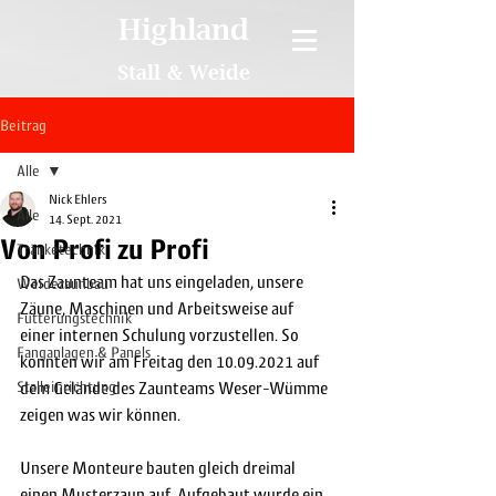
Highland
Stall & Weide
Beitrag
Alle
Nick Ehlers
Alle
14. Sept. 2021
Von Profi zu Profi
Tränketechnik
Das Zaunteam hat uns eingeladen, unsere 
Weidezaunbau
Zäune, Maschinen und Arbeitsweise auf 
Fütterungstechnik
einer internen Schulung vorzustellen. So 
Fanganlagen & Panels
konnten wir am Freitag den 10.09.2021 auf 
Stalleinrichtung
dem Gelände des Zaunteams Weser-Wümme 
zeigen was wir können. 
Unsere Monteure bauten gleich dreimal 
einen Musterzaun auf. Aufgebaut wurde ein 